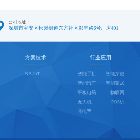
公司地址：
深圳市宝安区松岗街道东方社区彰丰路6号厂房401
方案技术
行业应用
NB-IoT
智能手机
智能穿戴
智能汽车
智能家居
平板电脑
物联网
无人机
POS机
充电宝