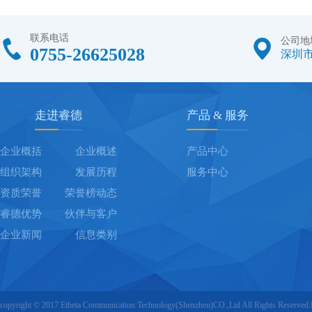
联系电话
公司地
0755-26625028
深圳市
走进睿德
产品 & 服务
企业概括
企业概述
产品中心
组织架构
发展历程
服务中心
资质荣誉
荣誉榜动态
睿德优势
伙伴与客户
企业新闻
信息类别
copyright © 2017 Etheta Communication Technology(Shenzhen)CO.,Ltd All Rights Reserved